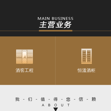
酒窖工程
恒溫酒柜